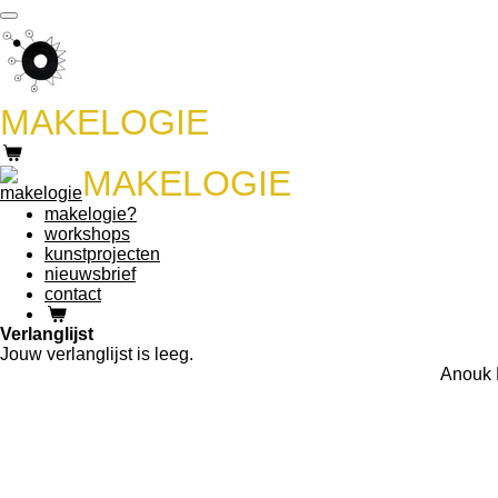
Ga
direct
naar
de
hoofdinhoud
MAKELOGIE
MAKELOGIE
makelogie?
workshops
kunstprojecten
nieuwsbrief
contact
Verlanglijst
Jouw verlanglijst is leeg.
Anouk