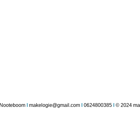
 Nooteboom
I
makelogie@gmail.com
I
0624800385
I
© 2024 ma